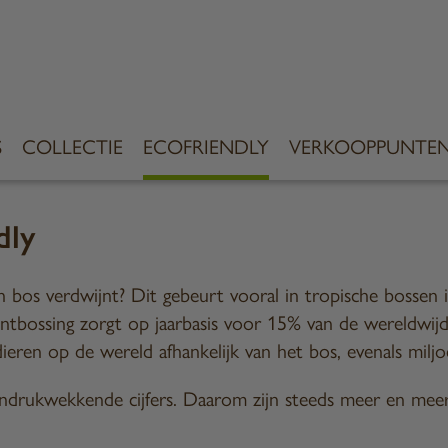
S
COLLECTIE
ECOFRIENDLY
VERKOOPPUNTE
dly
n bos verdwijnt? Dit gebeurt vooral in tropische bosse
bossing zorgt op jaarbasis voor 15% van de wereldwijd
dieren op de wereld afhankelijk van het bos, evenals mil
e indrukwekkende cijfers. Daarom zijn steeds meer en m