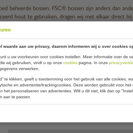
 goed beheerde bossen. FSC® bossen zijn anders dan an
iceerd hout te gebruiken, dragen wij met elkaar direct b
ens en dier wereldwijd. Dat is belangrijk, want u wilt 
euren
producten van FSC® gecertificeerd hout!
l waarde aan uw privacy, daarom informeren wij u over cookies o
 herkennen aan de markering achterop de doos.
unt u uw voorkeuren voor cookies instellen. Meer informatie over de ve
die wij gebruiken, vindt u op onze
cookies
pagina. In onze
privacyverkl
gegevens verwerken.
etere en groenere toekomst!
" te klikken, geeft u toestemming voor het gebruik van alle cookies, 
lytische en advertentie/trackingcookies. Deze worden gebruikt voor het
 het personaliseren van advertenties. Wilt u dit niet, klik dan op "Inst
n aan te passen.
Contactformulier