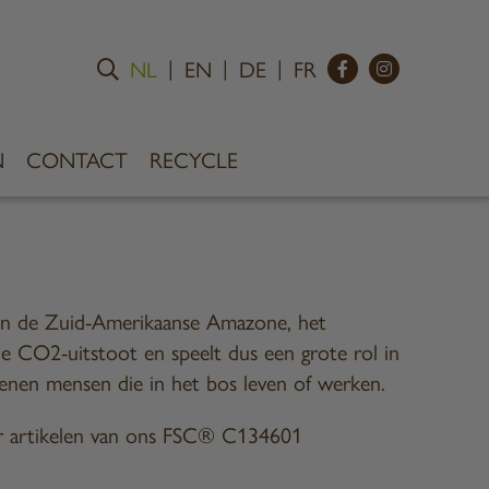
NL
EN
DE
FR
N
CONTACT
RECYCLE
n in de Zuid-Amerikaanse Amazone, het
e CO2-uitstoot en speelt dus een grote rol in
joenen mensen die in het bos leven of werken.
eer artikelen van ons FSC® C134601